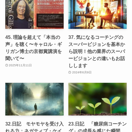
45. 理論を超えて「本当の
37. 気になるコーチングの
声」を聴く〜キャロル・ギ
スーパービジョンを基本か
リガン博士の京都賞講演を
ら説明！他の業界のスーパ
聞いて〜
ービジョンとの違いもお話
しします
2025年11月11日
2024年6月9日
32.日記 モヤモヤを受け入
23.日記 「糖尿病コーチン
れる力：ネガティブ・ケイ
グ」の成長を感じた瞬間